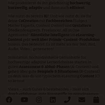
Wie produzierst du ihn gleichzeitig
hochwertig
,
kurzweilig
,
adaptiv
und dann auch
effizient
.
Wie nutzt du bereits
KI
? Und wie nutzt du sie für
deine
CoCreation
mit
Fachbereichen
(Subject
Matter Experts, Content Owner) und
Gestaltern
(Mediendesignern, Freelancer, All in One
Agenturen)?
Künstliche Intelligenz
im
eLearning-
Content
geht
weit
über
Primär-Content-Produktion
hinaus. Das bedeutet: Es ist mehr als nur Text, Bild,
Audio, Video… generieren!
Simulation, hochindividuelle Lerninhalte für
hochwertige adaptive Lernerlebnisse starten in
guten
Assessment & Abhol-Phasen
(A-Content) und
gehen über gute
Beispiele & Situationen
(B-Content)
zu dem, was du von typischem eLearning
Content
(C)
so kennst.
Vieles – auch Gutes & bestehendes – lässt sich
durch erfahrene, gute Kunstgriffe im gemeinsamen
Sparring
mit
CREATE-SpezialistInnen
und
CREATE-Tools
ganz schnell verbessern &