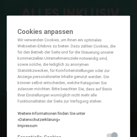
ALLES INKLUSIV
MIT CBOOK
Cookies anpassen
Wir verwenden Cookies, um Ihnen ein optimales
BLENDED LEARNING FÜR ALLE
Webseiten-Erlebnis zu bieten. Dazu zählen Cookies, die
für den Betrieb der Seite und für die Steuerung unserer
kommerziellen Unternehmensziele notwendig sind,
sowie solche, die lediglich zu anonymen
Statistikzwecken, für Komforteinstellungen oder zur
Anzeige personalisierter Inhalte genutzt werden. Sie
können selbst entscheiden, welche Kategorien Sie
zulassen möchten. Bitte beachten Sie, dass auf Basis
Ihrer Einstellungen womöglich nicht mehr alle
Funktionalitäten der Seite zur Verfügung stehen.
Weitere Informationen finden Sie unter
«Datenschutzerklärung»
Impressum